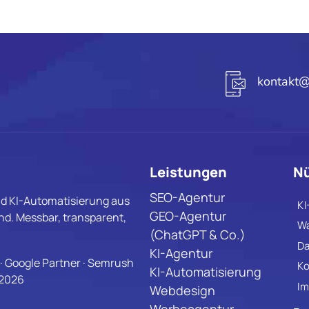
kontakt@
Leistungen
Nü
SEO-Agentur
d KI-Automatisierung aus
KI
GEO-Agentur
d. Messbar, transparent,
Wa
(ChatGPT & Co.)
Da
KI-Agentur
· Google Partner · Semrush
Ko
KI-Automatisierung
 2026
Im
Webdesign