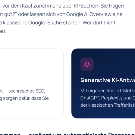
n vor dem Kauf zunehmend über KI-Suchen: Sie fragen
 gut?" oder lassen sich von Google AI Overview eine
 klassische Google-Suche starten. Wer dort nicht
en.
Generative KI-Antw
Mit eigener llms.txt-Meth
ant — technisches SEO,
ChatGPT, Perplexity und Go
 sorgen dafür, dass Sie
der klassischen Trefferlist