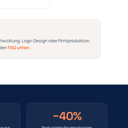
twicklung, Logo-Design oder Printproduktion.
n den
FAQ unten
.
−40%
ahrung
Reduzierte Prozesskosten