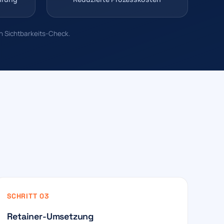
en Sichtbarkeits-Check.
SCHRITT 03
Retainer-Umsetzung