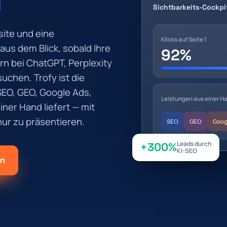
T
Sichtbarkeits-Cockpi
site und eine
Klicks auf Seite 1
s dem Blick, sobald Ihre
92%
rn bei ChatGPT, Perplexity
uchen. Trofy ist die
SEO, GEO, Google Ads,
Leistungen aus einer H
ner Hand liefert — mit
ur zu präsentieren.
SEO
GEO
Goog
Leads durch
+300%
KI-SEO
en