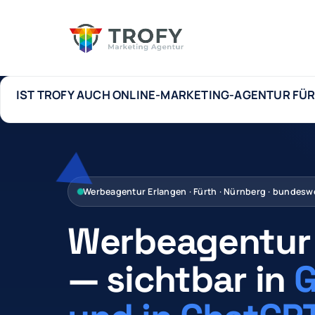
IST TROFY AUCH ONLINE-MARKETING-AGENTUR FÜ
Ja. Ob Sie uns Werbeagentur, Online-Marketing-Agentur oder
Automatisierung. Alles messbar, alles aus einer Hand in Erla
Werbeagentur Erlangen · Fürth · Nürnberg · bundesw
Werbeagentur 
— sichtbar in
G