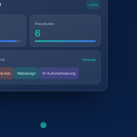
t
● live
Preisstufen
6
and
inhouse
le Ads
Webdesign
KI-Automatisierung