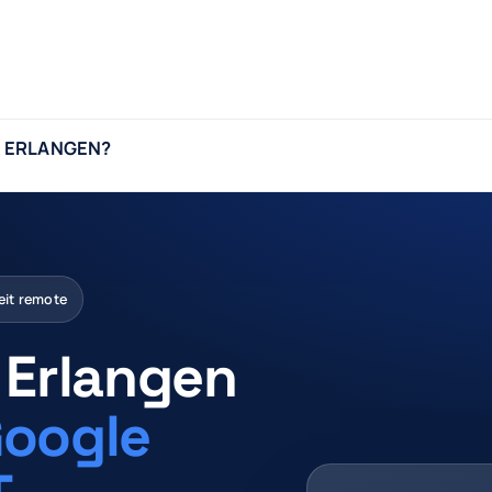
R ERLANGEN?
 Digitalagentur nennen — entscheidend ist das Leistungsspektr
ngen.
eit remote
Erlangen
oogle