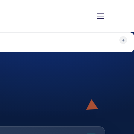
+
um: SEO, GEO, Google Ads, Social Media, Webdesign und KI-