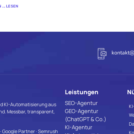
... LESEN
kontakt@
Leistungen
Nü
SEO-Agentur
d KI-Automatisierung aus
KI
GEO-Agentur
d. Messbar, transparent,
Wa
(ChatGPT & Co.)
Da
KI-Agentur
· Google Partner · Semrush
Ko