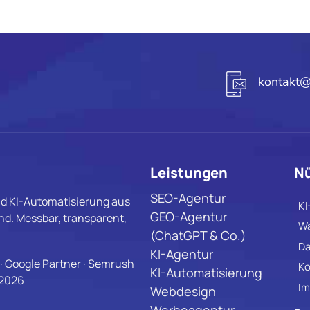
kontakt@
Leistungen
Nü
SEO-Agentur
d KI-Automatisierung aus
KI
GEO-Agentur
d. Messbar, transparent,
Wa
(ChatGPT & Co.)
Da
KI-Agentur
· Google Partner · Semrush
Ko
KI-Automatisierung
 2026
Im
Webdesign